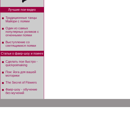
Лучшие пои-видео
Традиционные танцы
Майори с поями
Один из самых
популярных роликов с
огненными поями
Выступление со
светящимися поями
Статьи о фаер-шоу и поинге
Сделать пои быстро -
quickpoimaking
Пои: йога для вашей
моторики
The Secret of Flowers
Фаер-шоу - обучение
без мучений