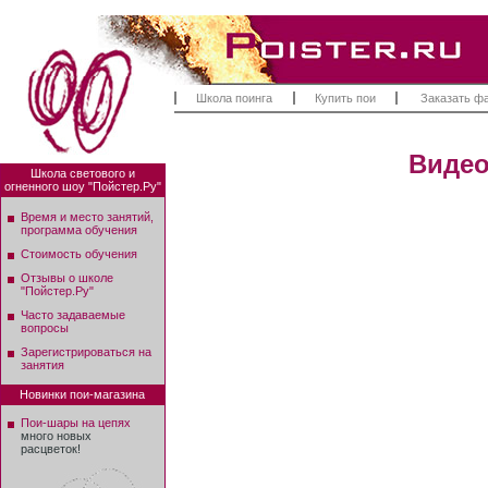
Школа поинга
Купить пои
Заказать ф
Видео:
Школа светового и
огненного шоу "Пойстер.Ру"
Время и место занятий,
программа обучения
Стоимость обучения
Отзывы о школе
"Пойстер.Ру"
Часто задаваемые
вопросы
Зарегистрироваться на
занятия
Новинки пои-магазина
Пои-шары на цепях
много новых
расцветок!