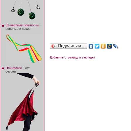
3х-цветные пои-носки
-
веселые и яркие
Поделиться…
Добавить страницу в закладки
Пои-флаги
- хит
сезона!