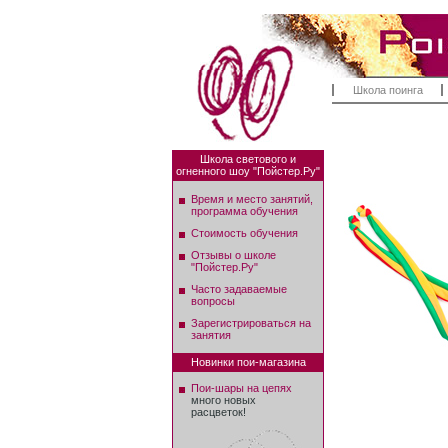
Школа поинга
Школа светового и
огненного шоу "Пойстер.Ру"
Время и место занятий,
программа обучения
Стоимость обучения
Отзывы о школе
"Пойстер.Ру"
Часто задаваемые
вопросы
Зарегистрироваться на
занятия
Новинки пои-магазина
Пои-шары на цепях
много новых
расцветок!