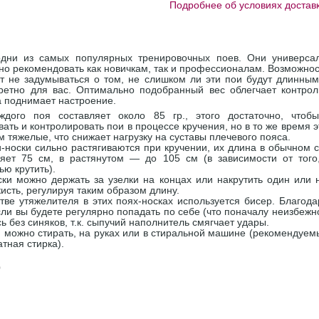
Подробнее об условиях доставк
дни из самых популярных тренировочных поев. Они универса
но рекомендовать как новичкам, так и профессионалам. Возможнос
т не задумываться о том, не слишком ли эти пои будут длинны
кретно для вас. Оптимально подобранный вес облегчает контрол
а поднимает настроение.
ждого поя составляет около 85 гр., этого достаточно, чтоб
вать и контролировать пои в процессе кручения, но в то же время э
 тяжелые, что снижает нагрузку на суставы плечевого пояса.
-носки сильно растягиваются при кручении, их длина в обычном 
ляет 75 см, в растянутом — до 105 см (в зависимости от того
ью крутить).
ски можно держать за узелки на концах или накрутить один или 
кисть, регулируя таким образом длину.
тве утяжелителя в этих поях-носках используется бисер. Благода
ли вы будете регулярно попадать по себе (что поначалу неизбежн
ь без синяков, т.к. сыпучий наполнитель смягчает удары.
и можно стирать, на руках или в стиральной машине (рекомендуе
атная стирка).
о