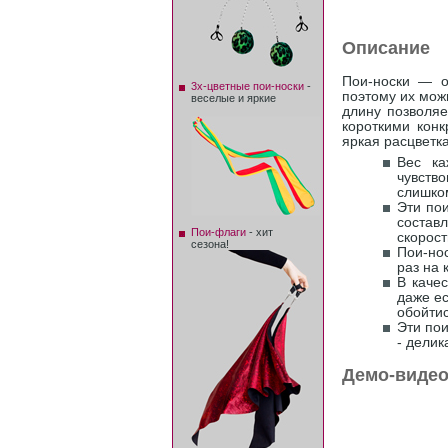
Описание
Пои-носки — о
3х-цветные пои-носки
-
поэтому их мож
веселые и яркие
длину позволяе
короткими кон
яркая расцветк
Вес ка
чувство
слишком
Эти пои
состав
Пои-флаги
- хит
скорост
сезона!
Пои-но
раз на 
В качес
даже ес
обойтис
Эти по
- делик
Демо-виде