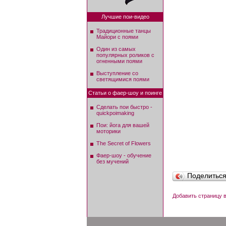
Лучшие пои-видео
Традиционные танцы
Майори с поями
Один из самых
популярных роликов с
огненными поями
Выступление со
светящимися поями
Статьи о фаер-шоу и поинге
Сделать пои быстро -
quickpoimaking
Пои: йога для вашей
моторики
The Secret of Flowers
Фаер-шоу - обучение
без мучений
Поделитьс
Добавить страницу в