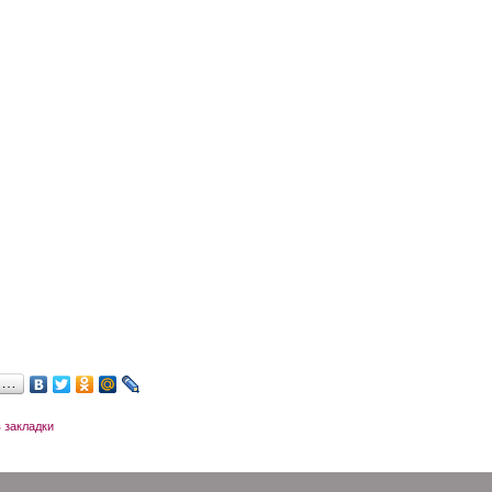
я…
 закладки