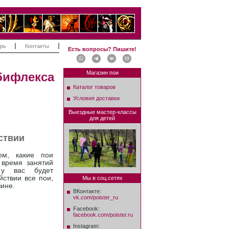
рь
Контакты
Есть вопросы? Пишите!
Магазин пои
бифлекса
Каталог товаров
Условия доставки
Выездные мастер-классы
для детей
ствии
ом, какие пои
 время занятий
 вас будет
йствии все пои,
Мы в соц.сетях
ине.
ВКонтакте:
vk.com/poister_ru
Facebook:
facebook.com/poister.ru
Instagram: