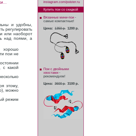
и...
instagram.com/poister.ru
Купить пои со скидкой
Вязанные мини-пои
-
самые компактные!
льны и удобны,
Цена:
1350 р.
1200 р.
ть регулировать
ми или наоборот
ь над поями, а
ы хорошо
ти пои не
состоянии
, с какой
Пои с двойными
хвостами
-
рекомендуем!
несколько
Цена:
3600 р.
3100 р.
ря этому,
о), можно
мый режим