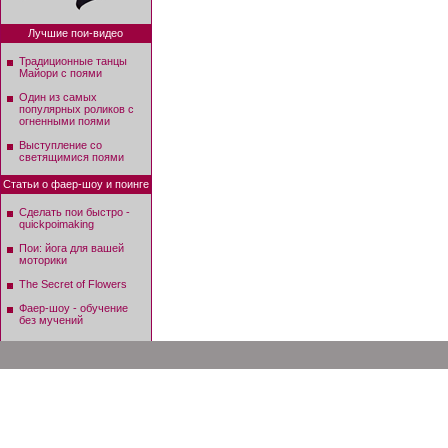
Лучшие пои-видео
Традиционные танцы
Майори с поями
Один из самых
популярных роликов с
огненными поями
Выступление со
светящимися поями
Статьи о фаер-шоу и поинге
Сделать пои быстро -
quickpoimaking
Пои: йога для вашей
моторики
The Secret of Flowers
Фаер-шоу - обучение
без мучений