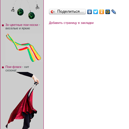
Поделиться…
Добавить страницу в закладки
3х-цветные пои-носки
-
веселые и яркие
Пои-флаги
- хит
сезона!