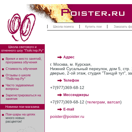
Школа поинга
Купить пои
Заказать ф
Школа светового и
огненного шоу "Пойстер.Ру"
Адрес
Время и место занятий,
программа обучения
г. Москва, м. Курская,
Нижний Сусальный переулок, дом 5, стр. 
Стоимость обучения
дверью, 2-ой этаж, студия "Танцуй тут", 
Отзывы о школе
"Пойстер.Ру"
Телефон
Часто задаваемые
+7(977)369-68-12
вопросы
Мессенджеры
Зарегистрироваться на
занятия
+7(977)369-68-12 (
телеграм
,
ватсап
)
Новинки пои-магазина
E-mail
Пои-шары на цепях
poister@poister.ru
много новых
расцветок!