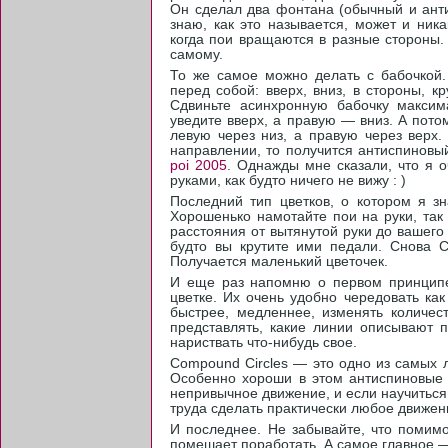
Он сделал два фонтана (обычный и анти
знаю, как это называется, может и ник
когда пои вращаются в разные стороны.
самому.
То же самое можно делать с бабочкой.
перед собой: вверх, вниз, в стороны, к
Сдвиньте асинхронную бабочку максим
уведите вверх, а правую — вниз. А пот
левую через низ, а правую через верх.
направлении, то получится антиспиновы
poi 2005
. Однажды мне сказали, что я 
руками, как будто ничего не вижу : )
Последний тип цветков, о котором я з
Хорошенько намотайте пои на руки, так
расстояния от вытянутой руки до вашего 
будто вы крутите ими педали. Снова 
Получается маленький цветочек.
И еще раз напомню о первом принципе
цветке. Их очень удобно чередовать как
быстрее, медленнее, изменять количес
представлять, какие линии описывают 
нариствать что-нибудь свое.
Compound Circles — это одно из самых 
Особенно хороши в этом антиспиновые ц
непривычное движение, и если научиться 
труда сделать практически любое движен
И последнее. Не забывайте, что помимо
помешает поработать. А самое главное —