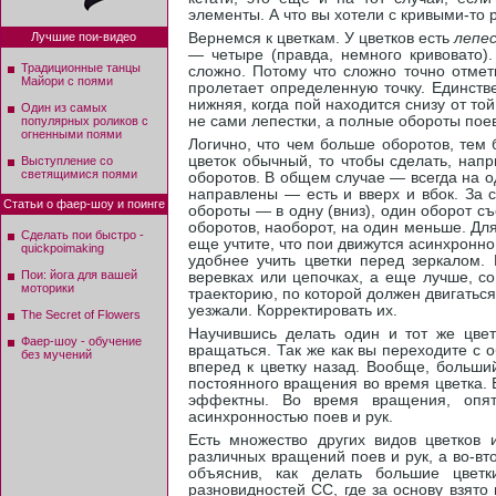
элементы. А что вы хотели с кривыми-то 
Лучшие пои-видео
Вернемся к цветкам. У цветков есть
лепе
— четыре (правда, немного кривовато).
Традиционные танцы
сложно. Потому что сложно точно отмети
Майори с поями
пролетает определенную точку. Единств
нижняя, когда пой находится снизу от той
Один из самых
не сами лепестки, а полные обороты поев
популярных роликов с
огненными поями
Логично, что чем больше оборотов, тем 
цветок обычный, то чтобы сделать, напр
Выступление со
светящимися поями
оборотов. В общем случае — всегда на од
направлены — есть и вверх и вбок. За с
Статьи о фаер-шоу и поинге
обороты — в одну (вниз), один оборот съ
оборотов, наоборот, на один меньше. Дл
Сделать пои быстро -
еще учтите, что пои движутся асинхрон
quickpoimaking
удобнее учить цветки перед зеркалом. 
Пои: йога для вашей
веревках или цепочках, а еще лучше, с
моторики
траекторию, по которой должен двигаться
уезжали. Корректировать их.
The Secret of Flowers
Научившись делать один и тот же цве
Фаер-шоу - обучение
вращаться. Так же как вы переходите с 
без мучений
вперед к цветку назад. Вообще, больши
постоянного вращения во время цветка.
эффектны. Во время вращения, опят
асинхронностью поев и рук.
Есть множество других видов цветков 
различных вращений поев и рук, а во-вт
объяснив, как делать большие цвет
разновидностей СС, где за основу взято