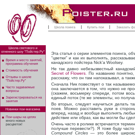
Школа поинга
Купить пои
Заказать ф
Школа светового и
огненного шоу "Пойстер.Ру"
Эта статья о серии элементов поинга, об
"цветки" и как их выполнять, рассказыва
Время и место занятий,
канадского пойстера Nick'а Woolsey.
программа обучения
Не так давно небезызвестный канадск
Стоимость обучения
Secret of Flowers
. По названию понятно, 
Отзывы о школе
расскажу, что он там напоказывал, а так
"Пойстер.Ру"
Сначала Ник повествует о так называем
Часто задаваемые
она заключается в том, что нужно не п
вопросы
(скажем, восьмерку спереди, потом восьм
Зарегистрироваться на
единый поток (те же элементы, но получа
занятия
Во вторых, следует научиться делать т
поев. Можно расставить руки в сторо
Новинки пои-магазина
вперед, назад и вообще выполнять любы
Пои-шары на цепях
действие или образ, как вы могли бы сде
много новых
Очень часто в ролике встречается терми
расцветок!
получше перевести?). Я тоже буду часто
Compound Circles
— это более широкое