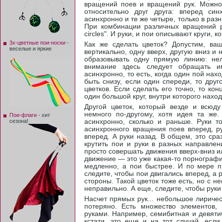
вращений поев и вращений рук. Можно
относительно друг друга: вперед син
асинхронно и те же четыре, только в раз
При комбинации различных вращений р
circles". И руки, и пои описывают круги, 
3х-цветные пои-носки
-
Как же сделать цветок? Допустим, ва
веселые и яркие
вертикально, одну вверх, другую вниз и
образовывать одну прямую линию: нел
внимание здесь следует обращать и
асинхронно, то есть, когда один пой нахо
быть снизу, если один спереди, то друг
цветков. Если сделать его точно, то ко
один большой круг, внутри которого нахо
Другой цветок, который везде и всюд
немного по-другому, хотя идея та же
Пои-флаги
- хит
сезона!
асинхронно, сколько и раньше. Руки т
асинхронного вращения поев вперед, ру
вперед. А руки назад. В общем, это сраз
крутить пои и руки в разных направлен
просто совершать движения вверх-вниз 
движение — это уже какая-то порнография
медленно, а пои быстрее. И по мере п
следите, чтобы пои двигались вперед, а р
стороны. Такой цветок тоже есть, но с н
неправильно. А еще, следите, чтобы рук
Насчет прямых рук... небольшое лиричес
потеряно. Есть множество элементов,
руками. Например, семибитная и девятиб
кстати, это еще и на тот случай, если