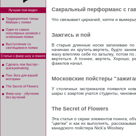
Сакральный перформанс с га
Лучшие пои-видео
Традиционные танцы
Что связывает циркачей, хиппи и вымерш
Майори с поями
Один из самых
популярных роликов с
Зажгись и пой
огненными поями
Выступление со
В старые длинные носки запихиваю по 
светящимися поями
начинаю их крутить-вертеть, будто зани
маху влепляю себе по затылку, потом по
Статьи о фаер-шоу и поинге
вертеться. А точнее, вертеть. Хорошо, 
факелов начал.
Сделать пои быстро -
quickpoimaking
Пои: йога для вашей
Московские пойстеры "зажига
моторики
The Secret of Flowers
У столичных экстремалов появился нов
шары с азартом учатся студенты, чиновн
Фаер-шоу - обучение
без мучений
The Secret of Flowers
Эта статья о серии элементов поинга, об
"цветки" и как их выполнять, рассказыва
канадского пойстера Nick'а Woolsey.