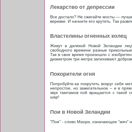
Лекарство от депрессии
Все достало? Не сжигайте мосты — лучш
веревке. И начните его крутить. Так раз
Властелины огненных колец
Живут в далекой Новой Зеландии люд
свободного времени разные прикольные 
Так в свое время произошло с изобретен
диаметром три метра запихивают доброво
Покорители огня
Попробуйте-ка покрутить вокруг себя м
непростое, но зажигательное – и в прям
звук тамтамов пой вращается с такой с
шар!
Пои в Новой Зеландии
"Пои" - слово Маори, означающее "мяч" н