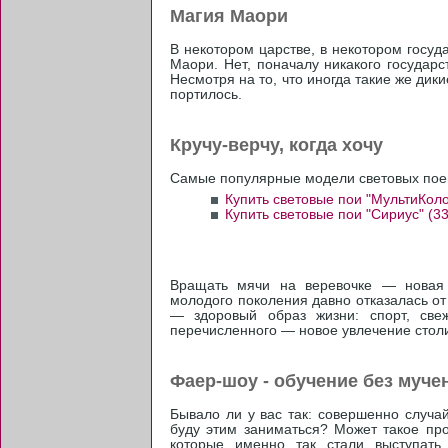
Магия Маори
В некотором царстве, в некотором госуд
Маори. Нет, поначалу никакого государ
Несмотря на то, что иногда такие же дик
портилось.
Кручу-верчу, когда хочу
Самые популярные модели световых поев
Купить световые пои "МультиКол
Купить световые пои "Сириус" (3
Вращать мячи на веревочке — новая 
молодого поколения давно отказалась от
— здоровый образ жизни: спорт, све
перечисленного — новое увлечение столи
Фаер-шоу - обучение без муче
Бывало ли у вас так: совершенно случа
буду этим заниматься? Может такое про
которые именно так стали выступать