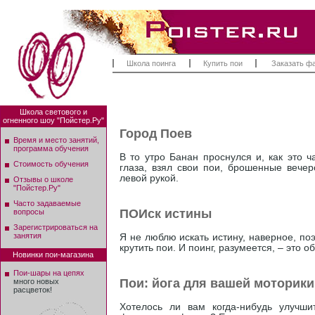
Школа поинга
Купить пои
Заказать ф
Школа светового и
огненного шоу "Пойстер.Ру"
Город Поев
Время и место занятий,
программа обучения
В то утро Банан проснулся и, как это 
Стоимость обучения
глаза, взял свои пои, брошенные вечер
левой рукой.
Отзывы о школе
"Пойстер.Ру"
Часто задаваемые
ПОИск истины
вопросы
Зарегистрироваться на
занятия
Я не люблю искать истину, наверное, по
крутить пои. И поинг, разумеется, – это 
Новинки пои-магазина
Пои-шары на цепях
Пои: йога для вашей моторики
много новых
расцветок!
Хотелось ли вам когда-нибудь улучш