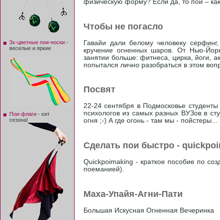
физическую форму? Если да, то пои – как 
Чтобы не погасло
Гавайи дали белому человеку серфин
3х-цветные пои-носки
-
веселые и яркие
кручение огненных шаров. От Нью-Йорк
занятии больше: фитнеса, цирка, йоги, 
попытался лично разобраться в этом воп
Посвят
22-24 сентября в Подмосковье студент
психологов из самых разных ВУЗов в сту
Пои-флаги
- хит
сезона!
огня ;-) А где огонь - там мы - пойстеры...
Сделать пои быстро - quickpo
Quickpoimaking - краткое пособие по со
поеманией).
Маха-Упайя-Агни-Пати
Большая Искусная Огненная Вечеринка