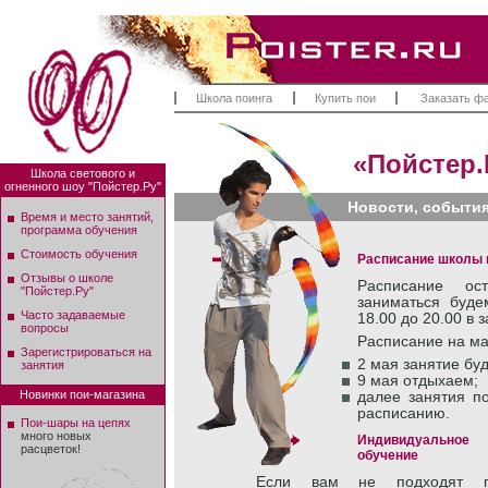
Школа поинга
Купить пои
Заказать ф
«Пойстер.
Школа светового и
огненного шоу "Пойстер.Ру"
Новости, событи
Время и место занятий,
программа обучения
Стоимость обучения
Расписание школы п
Отзывы о школе
Расписание ост
"Пойстер.Ру"
заниматься буде
Часто задаваемые
18.00 до 20.00 в 
вопросы
Расписание на ма
Зарегистрироваться на
2 мая занятие буд
занятия
9 мая отдыхаем;
Новинки пои-магазина
далее занятия п
расписанию.
Пои-шары на цепях
много новых
Индивидуальное
расцветок!
обучение
Если вам не подходят г