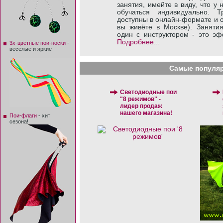
занятия, имейте в виду, что у
обучаться индивидуально. Т
доступны в онлайн-формате и о
вы живёте в Москве). Заняти
один с инструктором - это эф
Подробнее...
3х-цветные пои-носки
-
веселые и яркие
Самые популяр
Светодиодные пои
"8 режимов" -
лидер продаж
нашего магазина!
Пои-флаги
- хит
сезона!