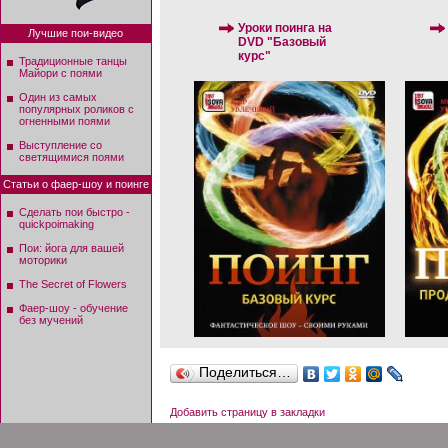
Уроки поинга на
Лучшие пои-видео
DVD "Базовый
курс"
Традиционные танцы
Майори с поями
Один из самых
популярных роликов с
огненными поями
Выступление со
светящимися поями
Статьи о фаер-шоу и поинге
Сделать пои быстро -
quickpoimaking
Пои: йога для вашей
моторики
The Secret of Flowers
Фаер-шоу - обучение
без мучений
Поделиться…
Добавить страницу в закладки